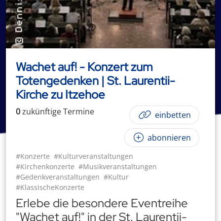
Wachet auf! - Konzert zum
Totengedenken | St. Laurentii-
Kirche zu Itzehoe
0
zukünftige
Termin
e
einbetten
abonnieren
#Konzerte
#Kulturveranstaltungen
#Kirchenkonzerte
#Musikveranstaltungen
#Gedenkveranstaltungen
#Kultur
#KlassischeKonzerte
Erlebe die besondere Eventreihe
"Wachet auf!" in der St. Laurentii-