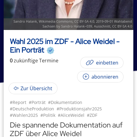
Sandro Halank, Wikimedia Commons, CC BY-SA 4.0,
2019-09-01 Wahlabend
Sachsen by Sandro Halank–039
, Ausschnitt,
CC BY-SA 4.0
Wahl 2025 im ZDF - Alice Weidel -
Ein Porträt
0
zukünftige
Termin
e
einbetten
abonnieren
Zur Übersicht
#Report
#Porträt
#Dokumentation
#DeutscheProduktion
#Produktionsjahr2025
#Wahlen2025
#Politik
#AliceWeidel
#ZDF
Die spannende Dokumentation auf
ZDF über Alice Weidel