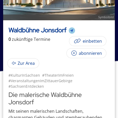
Symbolbild
Waldbühne Jonsdorf
0
zukünftige
Termin
e
einbetten
abonnieren
Zur Area
#KulturInSachsen
#TheaterImFreien
#VeranstaltungenImZittauerGebirge
#SachsenEntdecken
Die malerische Waldbühne
Jonsdorf
Mit seinen malerischen Landschaften,
charmanten Gebäuden und atemberaubenden