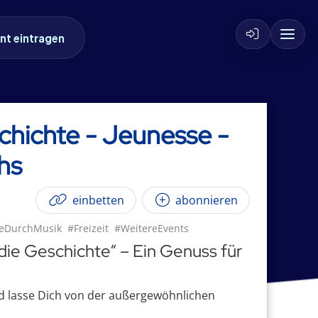
nt eintragen
chichte - Jeunesse -
hs
einbetten
abonnieren
teDurchMusik
#Freizeit
#WeitereEvents
die Geschichte“ – Ein Genuss für
und lasse Dich von der außergewöhnlichen