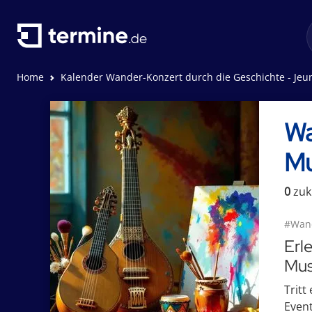
Home
Kalender Wander-Konzert durch die Geschichte - Jeunesse - Musikalische Jugend Österreich
Wa
Mu
0
zuk
#Wand
Erl
Mus
Tritt
Event