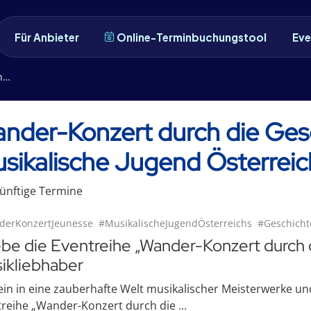
Für Anbieter
Online-Terminbuchungstool
Eve
s
nder-Konzert durch die Ges
sikalische Jugend Österreic
ünftige
Termin
e
erKonzertJeunesse
#MusikalischeJugendÖsterreichs
#Geschich
ebe die Eventreihe „Wander-Konzert durch 
ikliebhaber
 ein in eine zauberhafte Welt musikalischer Meisterwerke 
reihe „Wander-Konzert durch die ...