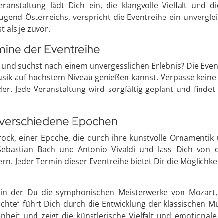
eranstaltung lädt Dich ein, die klangvolle Vielfalt und d
ugend Österreichs, verspricht die Eventreihe ein unverglei
 als je zuvor.
mine der Eventreihe
g und suchst nach einem unvergesslichen Erlebnis? Die Eve
usik auf höchstem Niveau genießen kannst. Verpasse keine
er. Jede Veranstaltung wird sorgfältig geplant und findet 
h verschiedene Epochen
ock, einer Epoche, die durch ihre kunstvolle Ornamenti
Sebastian Bach und Antonio Vivaldi und lass Dich von 
n. Jeder Termin dieser Eventreihe bietet Dir die Möglichke
e, in der Du die symphonischen Meisterwerke von Mozart
hte“ führt Dich durch die Entwicklung der klassischen Mus
enheit und zeigt die künstlerische Vielfalt und emotional