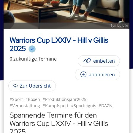
Symbolbild
Warriors Cup LXXIV - Hill v Gillis
2025
0
zukünftige
Termin
e
einbetten
abonnieren
Zur Übersicht
#Sport
#Boxen
#Produktionsjahr2025
#Veranstaltung
#Kampfsport
#Sporteignis
#DAZN
Spannende Termine für den
Warriors Cup LXXIV - Hill v Gillis
2025