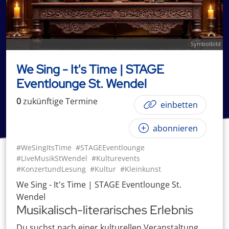
Symbolbild
We Sing - It's Time | STAGE
Eventlounge St. Wendel
0
zukünftige
Termin
e
einbetten
abonnieren
#WeSingItsTime
#STAGEEventlounge
#LiveMusikStWendel
#Kulturevents
#KonzertundLesung
#Kultur
#Kleinkunst
We Sing - It's Time | STAGE Eventlounge St.
Wendel
Musikalisch-literarisches Erlebnis
Du suchst nach einer kulturellen Veranstaltung,