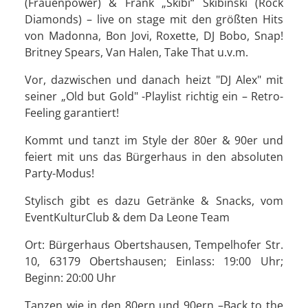
(Frauenpower) & Frank „Skibi“ Skibinski (Rock
Diamonds) – live on stage mit den größten Hits
von Madonna, Bon Jovi, Roxette, DJ Bobo, Snap!
Britney Spears, Van Halen, Take That u.v.m.
Vor, dazwischen und danach heizt "DJ Alex" mit
seiner „Old but Gold" -Playlist richtig ein – Retro-
Feeling garantiert!
Kommt und tanzt im Style der 80er & 90er und
feiert mit uns das Bürgerhaus in den absoluten
Party-Modus!
Stylisch gibt es dazu Getränke & Snacks, vom
EventKulturClub & dem Da Leone Team
Ort: Bürgerhaus Obertshausen, Tempelhofer Str.
10, 63179 Obertshausen; Einlass: 19:00 Uhr;
Beginn: 20:00 Uhr
Tanzen wie in den 80ern und 90ern –Back to the