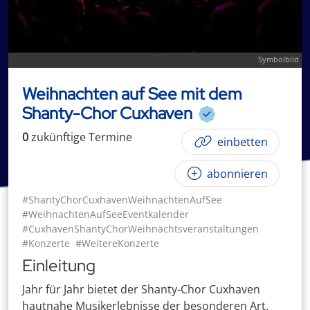
Symbolbild
Weihnachten auf See mit dem
Shanty-Chor Cuxhaven
0
zukünftige
Termin
e
einbetten
abonnieren
#ShantyChorCuxhavenWeihnachtenAufSee
#WeihnachtenAufSeeEventkalender
#CuxhavenShantyChorWeihnachtsveranstaltungen
#Konzerte
#WeitereKonzerte
Einleitung
Jahr für Jahr bietet der Shanty-Chor Cuxhaven
hautnahe Musikerlebnisse der besonderen Art.