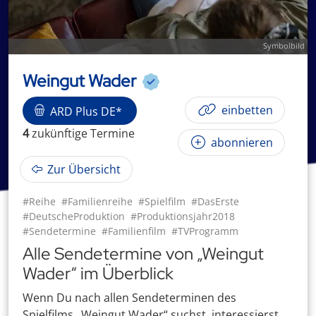
Symbolbild
Weingut Wader
einbetten
ARD Plus DE*
4
zukünftige
Termin
e
abonnieren
Zur Übersicht
#Reihe
#Familienreihe
#Spielfilm
#DasErste
#DeutscheProduktion
#Produktionsjahr2018
#Sendetermine
#Familienfilm
#TVProgramm
Alle Sendetermine von „Weingut
Wader“ im Überblick
Wenn Du nach allen Sendeterminen des
Spielfilms „Weingut Wader“ suchst, interessierst