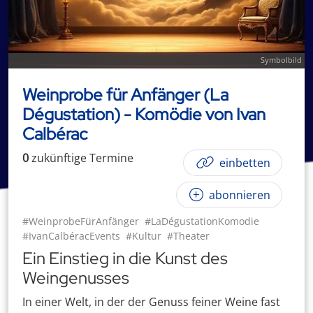
Symbolbild
Weinprobe für Anfänger (La
Dégustation) - Komödie von Ivan
Calbérac
0
zukünftige
Termin
e
einbetten
abonnieren
#WeinprobeFürAnfänger
#LaDégustationKomodie
#IvanCalbéracEvents
#Kultur
#Theater
Ein Einstieg in die Kunst des
Weingenusses
In einer Welt, in der der Genuss feiner Weine fast