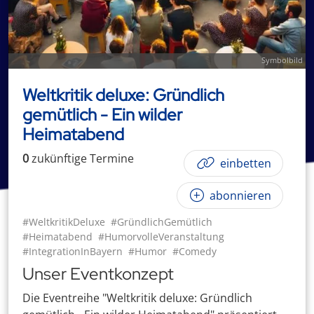
Symbolbild
Weltkritik deluxe: Gründlich
gemütlich - Ein wilder
Heimatabend
0
zukünftige
Termin
e
einbetten
abonnieren
#WeltkritikDeluxe
#GründlichGemütlich
#Heimatabend
#HumorvolleVeranstaltung
#IntegrationInBayern
#Humor
#Comedy
Unser Eventkonzept
Die Eventreihe "Weltkritik deluxe: Gründlich