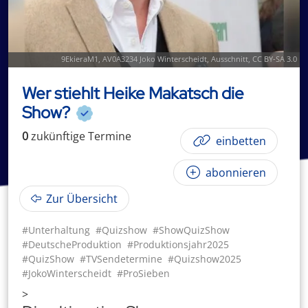
9EkieraM1
,
AV0A3234 Joko Winterscheidt
, Ausschnitt,
CC BY-SA 3.0
Wer stiehlt Heike Makatsch die
Show?
0
zukünftige
Termin
e
einbetten
abonnieren
Zur Übersicht
#Unterhaltung
#Quizshow
#ShowQuizShow
#DeutscheProduktion
#Produktionsjahr2025
#QuizShow
#TVSendetermine
#Quizshow2025
#JokoWinterscheidt
#ProSieben
>