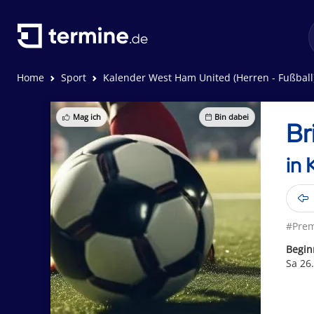
Home
Sport
Kalender West Ham United (Herren - Fußball
Mag ich
Bin dabei
Br
in 
#Prem
Begin
Sa 26.