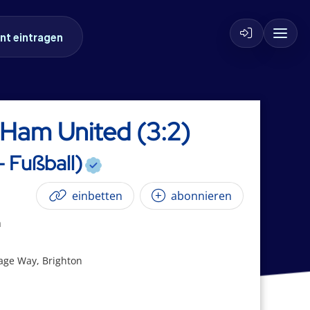
nt eintragen
 Ham United (3:2)
- Fußball)
einbetten
abonnieren
m
age Way, Brighton