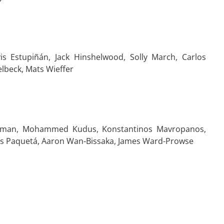
is Estupiñán, Jack Hinshelwood, Solly March, Carlos
lbeck, Mats Wieffer
Kilman, Mohammed Kudus, Konstantinos Mavropanos,
as Paquetá, Aaron Wan-Bissaka, James Ward-Prowse