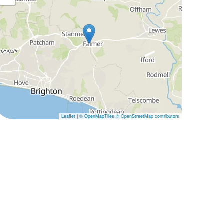
Leaflet
|
© OpenMapTiles
© OpenStreetMap contributors