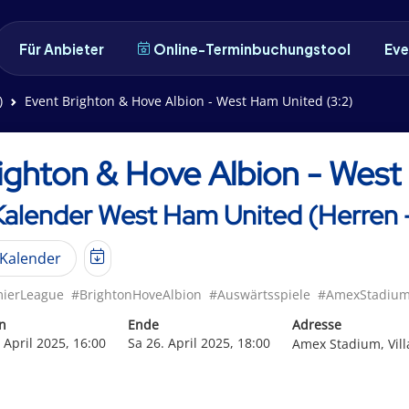
Für Anbieter
Online-Terminbuchungstool
Eve
)
Event Brighton & Hove Albion - West Ham United (3:2)
ighton & Hove Albion - West
Kalender West Ham United (Herren 
Kalender
ierLeague
#BrightonHoveAlbion
#Auswärtsspiele
#AmexStadiu
n
Ende
Adresse
 April 2025, 16:00
Sa 26. April 2025, 18:00
Amex Stadium, Vill