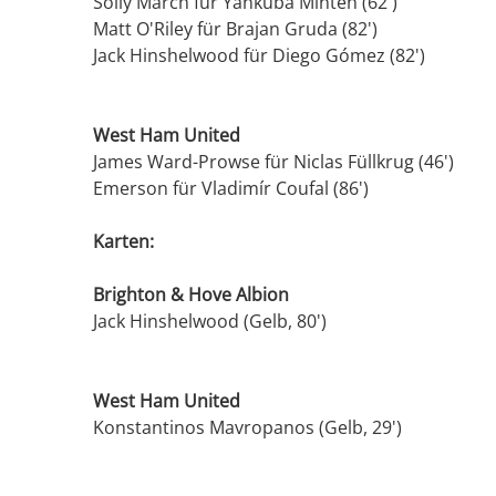
Solly March für Yankuba Minteh (62')
Matt O'Riley für Brajan Gruda (82')
Jack Hinshelwood für Diego Gómez (82')
West Ham United
James Ward-Prowse für Niclas Füllkrug (46')
Emerson für Vladimír Coufal (86')
Karten:
Brighton & Hove Albion
Jack Hinshelwood (Gelb, 80')
West Ham United
Konstantinos Mavropanos (Gelb, 29')