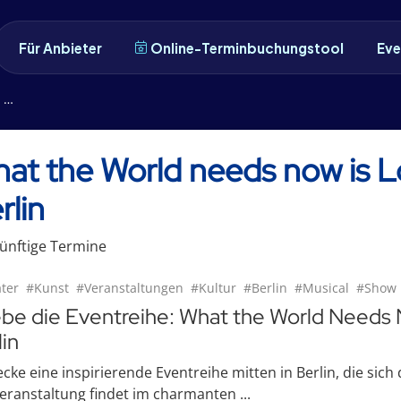
Für Anbieter
Online-Terminbuchungstool
Eve
n
at the World needs now is 
rlin
ünftige
Termin
e
ter
#Kunst
#Veranstaltungen
#Kultur
#Berlin
#Musical
#Show
ebe die Eventreihe: What the World Needs
lin
cke eine inspirierende Eventreihe mitten in Berlin, die sic
eranstaltung findet im charmanten ...