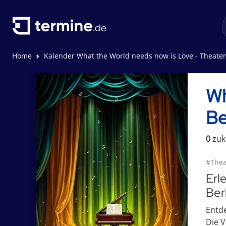
Home
Kalender What the World needs now is Love - Theater Coupé Berli
Wh
Be
0
zuk
#Thea
Erl
Ber
Entde
Die V