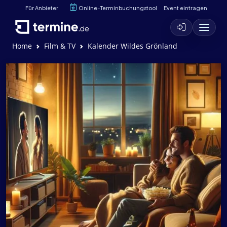
Für Anbieter
Online-Terminbuchungstool
Event eintragen
Home
Film & TV
Kalender Wildes Grönland