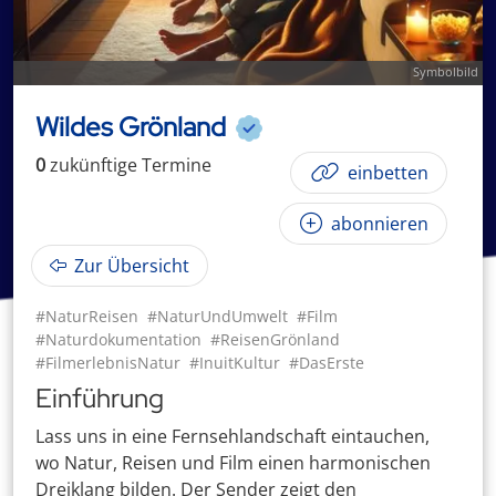
Symbolbild
Wildes Grönland
0
zukünftige
Termin
e
einbetten
abonnieren
Zur Übersicht
#NaturReisen
#NaturUndUmwelt
#Film
#Naturdokumentation
#ReisenGrönland
#FilmerlebnisNatur
#InuitKultur
#DasErste
Einführung
Lass uns in eine Fernsehlandschaft eintauchen,
wo Natur, Reisen und Film einen harmonischen
Dreiklang bilden. Der Sender zeigt den