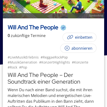
Symbolbild
Will And The People
0
zukünftige
Termin
e
einbetten
abonnieren
#LiveMusikErlebnis
#ReggaeRockPop
#MusikGeneration
#KonzertHighlights
#Konzerte
#Rock
#Pop
Will And The People – Der
Soundtrack einer Generation
Wenn Du nach einer Band suchst, die mit ihren
malerischen Melodien und energetischen Live-
Auftritten das Publikum in den Bann zieht, dann