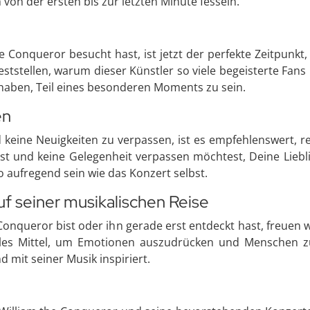
h von der ersten bis zur letzten Minute fesseln.
 Conqueror besucht hast, ist jetzt der perfekte Zeitpunkt
l feststellen, warum dieser Künstler so viele begeisterte F
 haben, Teil eines besonderen Moments zu sein.
en
eine Neuigkeiten zu verpassen, ist es empfehlenswert, r
ist und keine Gelegenheit verpassen möchtest, Deine Liebli
aufregend sein wie das Konzert selbst.
uf seiner musikalischen Reise
 Conqueror bist oder ihn gerade erst entdeckt hast, freuen 
lles Mittel, um Emotionen auszudrücken und Menschen zu
mit seiner Musik inspiriert.