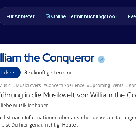
Für Anbieter
Online-Terminbuchungstool
Eve
lliam the Conqueror
Tickets
3
zukünftige
Termin
e
Music
#MusicLovers
#ConcertExperience
#UpcomingEvents
#Kon
führung in die Musikwelt von William the C
 liebe Musikliebhaber!
uchst nach Informationen über anstehende Veranstaltunge
bist Du hier genau richtig. Heute ...