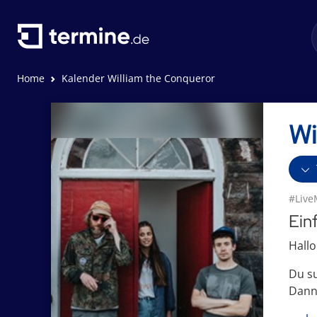
Home
Kalender William the Conqueror
Wi
#Live
Ein
Hallo
Du s
Dann 