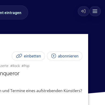
nt eintragen
einbetten
abonnieren
zerte
#Rock
#Pop
onqueror
n und Termine eines aufstrebenden Künstlers?