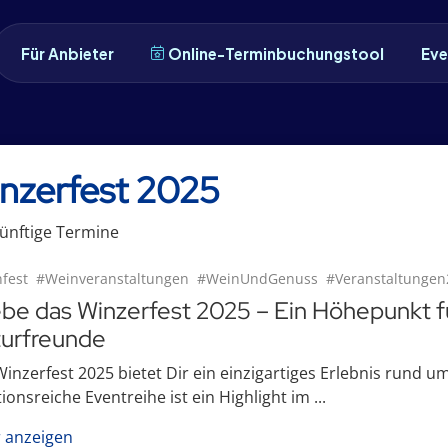
Für Anbieter
Online-Terminbuchungstool
Eve
nzerfest 2025
ünftige
Termin
e
fest
#Weinveranstaltungen
#WeinUndGenuss
#Veranstaltungen
ebe das Winzerfest 2025 – Ein Höhepunkt 
turfreunde
inzerfest 2025 bietet Dir ein einzigartiges Erlebnis rund
tionsreiche Eventreihe ist ein Highlight im ...
 anzeigen