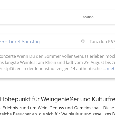
Location
25 - Ticket Samstag
Tanzclub P67
konzerte Wenn Du den Sommer voller Genuss erleben möchte
das längste Weinfest am Rhein und lädt vom 29. August bis 
Festplätzen in der Innenstadt zeigen 14 authentische ...
mehr
n Höhepunkt für Weingenießer und Kulturf
es Erlebnis rund um Wein, Genuss und Gemeinschaft. Diese t
lreiche Besucher an, die sich für Weinkultur und geselliges