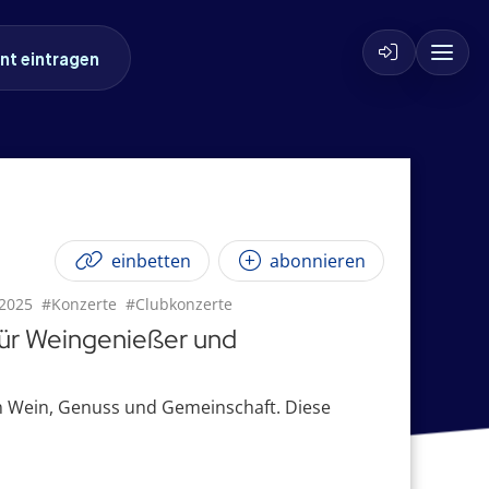
nt eintragen
einbetten
abonnieren
2025
#Konzerte
#Clubkonzerte
für Weingenießer und
 um Wein, Genuss und Gemeinschaft. Diese