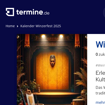
Home
Kalender Winzerfest 2025
Wi
0
zuk
#Wein
Erl
Kul
Das W
tradi
mehr