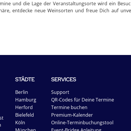
mine und die Lage der Veranstaltungsorte wird ein Besu
häre, entdecke neue Weinsorten und freue Dich auf unv
STÄDTE
SERVICES
Berlin
Support
Hamburg
QR-Codes für Deine Termine
Herford
Termine buchen
Bielefeld
Premium-Kalender
st
Köln
Online-Terminbuchungstool
n
München
Event-Bridge Anleitung