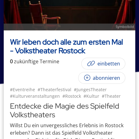
Symbolbild
Wir leben doch alle zum ersten Mal
- Volkstheater Rostock
0
zukünftige
Termin
e
einbetten
abonnieren
#Eventreihe
#Theaterfestival
#JungesTheater
#Kulturveranstaltungen
#Rostock
#Kultur
#Theater
Entdecke die Magie des Spielfeld
Volkstheaters
Willst Du ein unvergessliches Erlebnis in Rostock
erleben? Dann ist das Spielfeld Volkstheater