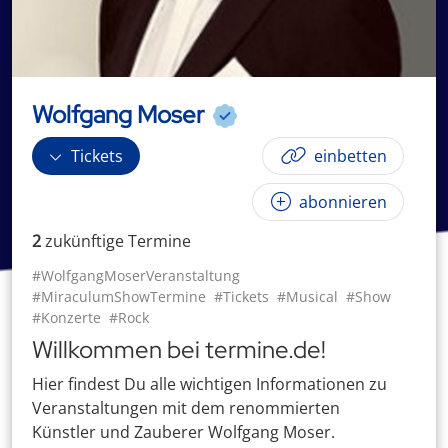
Wolfgang Moser
Tickets
einbetten
abonnieren
2
zukünftige
Termin
e
#WolfgangMoserVeranstaltung
#MiraculumShowTermine
#Tickets
#Musical
#Show
#Konzerte
#Rock
Willkommen bei termine.de!
Hier findest Du alle wichtigen Informationen zu
Veranstaltungen mit dem renommierten
Künstler und Zauberer Wolfgang Moser.