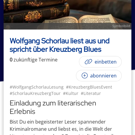
Symbolbild
Wolfgang Schorlau liest aus und
spricht über Kreuzberg Blues
0
zukünftige
Termin
e
einbetten
abonnieren
#WolfgangSchorlauLesung
#KreuzbergBluesEvent
#SchorlauKreuzbergTour
#Kultur
#Literatur
Einladung zum literarischen
Erlebnis
Bist Du ein begeisterter Leser spannender
Kriminalromane und liebst es, in die Welt der