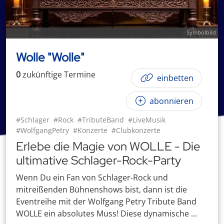
Symbolbild
Wolle "Wolle"
0
zukünftige
Termin
e
einbetten
abonnieren
#Schlager
#Rock
#TributeBand
#LiveMusik
#WolfgangPetry
#Konzerte
#Clubkonzerte
Erlebe die Magie von WOLLE - Die
ultimative Schlager-Rock-Party
Wenn Du ein Fan von Schlager-Rock und
mitreißenden Bühnenshows bist, dann ist die
Eventreihe mit der Wolfgang Petry Tribute Band
WOLLE ein absolutes Muss! Diese dynamische ...