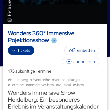
Wonders 360° Immersive
Pojektionsshow
Tickets
einbetten
abonnieren
175
zukünftige
Termin
e
#Heidelberg
#Eventreihe
#Veranstaltungen
#Termine
#ImmersiveShow
#Musical
#Show
Wonders Immersive Show
Heidelberg: Ein besonderes
Erlebnis im Veranstaltungskalender