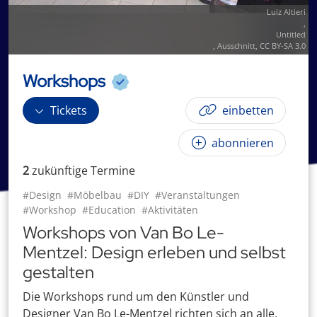
Luiz Altieri
,
Untitled
, Ausschnitt,
CC BY-SA 3.0
Workshops
Tickets
einbetten
abonnieren
2
zukünftige
Termin
e
#Design
#Möbelbau
#DIY
#Veranstaltungen
#Workshop
#Education
#Aktivitäten
Workshops von Van Bo Le-
Mentzel: Design erleben und selbst
gestalten
Die Workshops rund um den Künstler und
Designer Van Bo Le-Mentzel richten sich an alle,