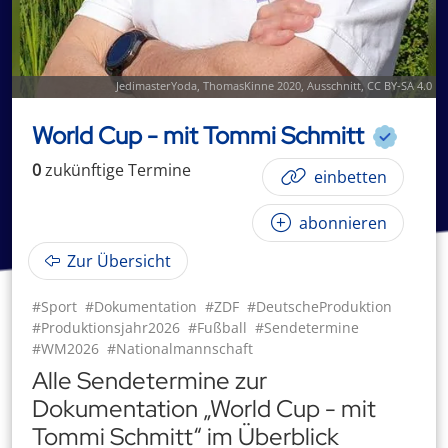
JedimasterYoda
,
ThomasKinne 2020
, Ausschnitt,
CC BY-SA 4.0
World Cup - mit Tommi Schmitt
0
zukünftige
Termin
e
einbetten
abonnieren
Zur Übersicht
#Sport
#Dokumentation
#ZDF
#DeutscheProduktion
#Produktionsjahr2026
#Fußball
#Sendetermine
#WM2026
#Nationalmannschaft
Alle Sendetermine zur
Dokumentation „World Cup - mit
Tommi Schmitt“ im Überblick