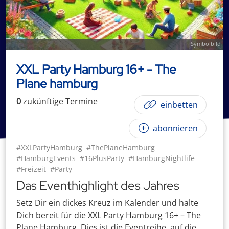
Symbolbild
XXL Party Hamburg 16+ - The
Plane hamburg
0
zukünftige
Termin
e
einbetten
abonnieren
#XXLPartyHamburg
#ThePlaneHamburg
#HamburgEvents
#16PlusParty
#HamburgNightlife
#Freizeit
#Party
Das Eventhighlight des Jahres
Setz Dir ein dickes Kreuz im Kalender und halte
Dich bereit für die XXL Party Hamburg 16+ – The
Plane Hamburg. Dies ist die Eventreihe, auf die