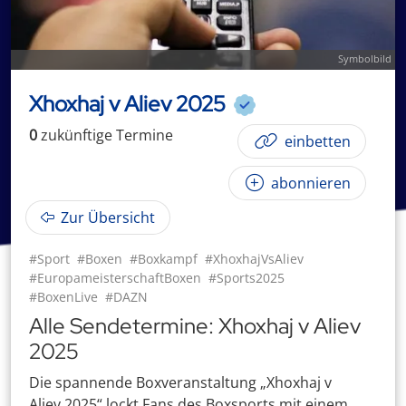
Symbolbild
Xhoxhaj v Aliev 2025
0
zukünftige
Termin
e
einbetten
abonnieren
Zur Übersicht
#Sport
#Boxen
#Boxkampf
#XhoxhajVsAliev
#EuropameisterschaftBoxen
#Sports2025
#BoxenLive
#DAZN
Alle Sendetermine: Xhoxhaj v Aliev
2025
Die spannende Boxveranstaltung „Xhoxhaj v
Aliev 2025“ lockt Fans des Boxsports mit einem