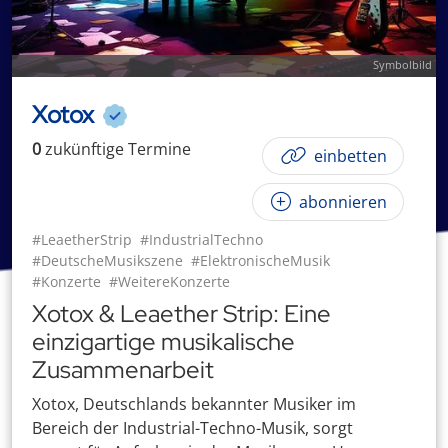
Symbolbild
Xotox
0
zukünftige
Termin
e
einbetten
abonnieren
#LeaetherStrip
#IndustrialTechno
#DeutscheMusikszene
#ElektronischeMusik
#Konzerte
#WeitereKonzerte
Xotox & Leaether Strip: Eine
einzigartige musikalische
Zusammenarbeit
Xotox, Deutschlands bekannter Musiker im
Bereich der Industrial-Techno-Musik, sorgt