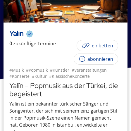
Yalın
0
zukünftige
Termin
e
einbetten
abonnieren
#Musik
#Popmusik
#Künstler
#Veranstaltungen
#Konzerte
#Kultur
#KlassischeKonzerte
Yalïn – Popmusik aus der Türkei, die
begeistert
Yalïn ist ein bekannter türkischer Sänger und
Songwriter, der sich mit seinem einzigartigen Stil
in der Popmusik-Szene einen Namen gemacht
hat. Geboren 1980 in Istanbul, entwickelte er