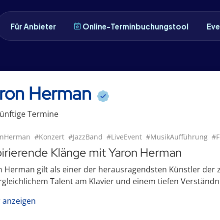
Für Anbieter
Online-Terminbuchungstool
Eve
ron Herman
ünftige
Termin
e
onHerman
#Konzert
#JazzBand
#LiveEvent
#MusikAufführung
#F
pirierende Klänge mit Yaron Herman
 Herman gilt als einer der herausragendsten Künstler der 
gleichlichem Talent am Klavier und einem tiefen Verständnis 
 anzeigen