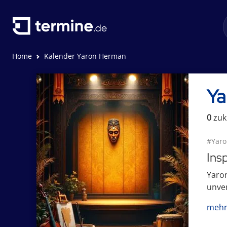
Home
Kalender Yaron Herman
Ya
0
zuk
#Yar
Ins
Yaron
unver
mehr