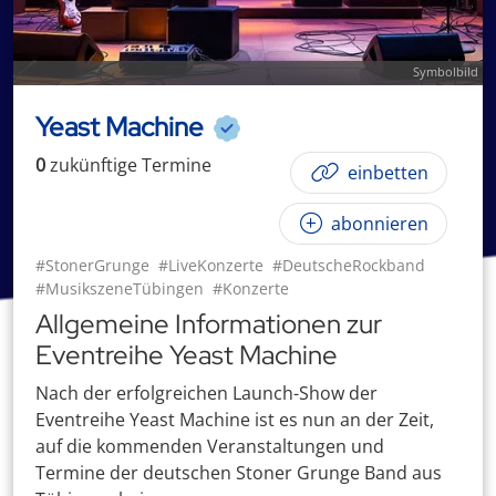
Symbolbild
Yeast Machine
0
zukünftige
Termin
e
einbetten
abonnieren
#StonerGrunge
#LiveKonzerte
#DeutscheRockband
#MusikszeneTübingen
#Konzerte
Allgemeine Informationen zur
Eventreihe Yeast Machine
Nach der erfolgreichen Launch-Show der
Eventreihe Yeast Machine ist es nun an der Zeit,
auf die kommenden Veranstaltungen und
Termine der deutschen Stoner Grunge Band aus