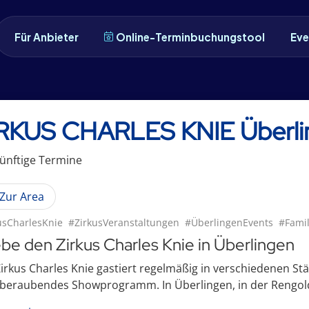
Für Anbieter
Online-Terminbuchungstool
Eve
RKUS CHARLES KNIE Überl
ünftige
Termin
e
Zur Area
usCharlesKnie
#ZirkusVeranstaltungen
#ÜberlingenEvents
#Fami
ebe den Zirkus Charles Knie in Überlingen
irkus Charles Knie gastiert regelmäßig in verschiedenen St
beraubendes Showprogramm. In Überlingen, in der Rengold