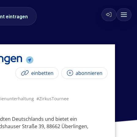
nt eintragen
ingen
einbetten
abonnieren
lienunterhaltung
#ZirkusTournee
ädten Deutschlands und bietet ein
shauser Straße 39, 88662 Überlingen,