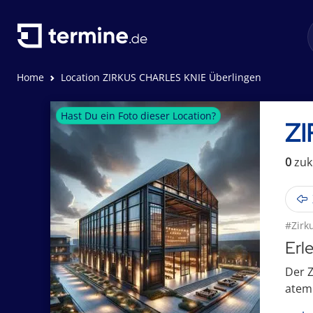
Home
Location ZIRKUS CHARLES KNIE Überlingen
Hast Du ein Foto dieser Location?
ZI
0
zuk
#Zirk
Erl
Der Z
atem