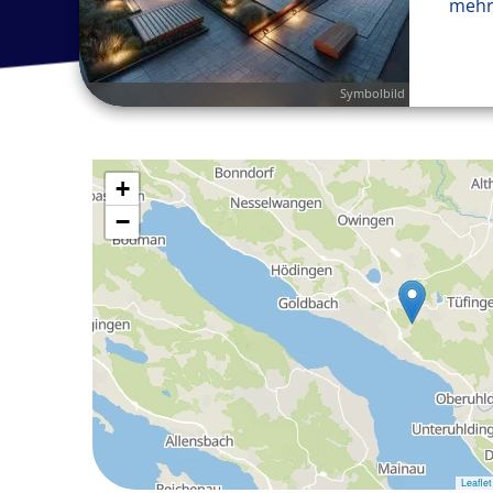
mehr
Symbolbild
+
−
Leaflet