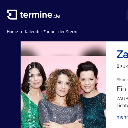
Home
Kalender Zauber der Sterne
Za
0
zuk
#Konz
Ein
ZAUBE
Licht
mehr