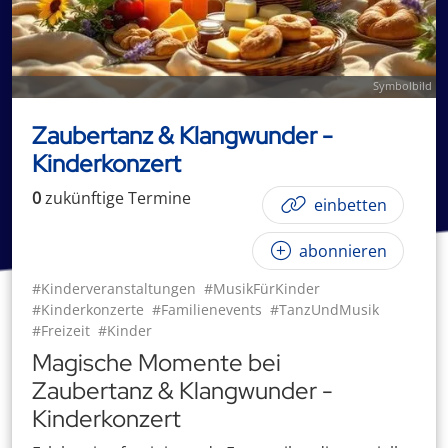
Symbolbild
Zaubertanz & Klangwunder -
Kinderkonzert
0
zukünftige
Termin
e
einbetten
abonnieren
#Kinderveranstaltungen
#MusikFürKinder
#Kinderkonzerte
#Familienevents
#TanzUndMusik
#Freizeit
#Kinder
Magische Momente bei
Zaubertanz & Klangwunder -
Kinderkonzert