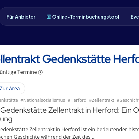
Für Anbieter
Online-Terminbuchungstool
Eve
llentrakt Gedenkstätte Herf
ünftige
Termin
e
Zur Area
nkstätte
#Nationalsozialismus
#Herford
#Zellentrakt
#Geschich
 Gedenkstätte Zellentrakt in Herford: Ein
dung
edenkstätte Zellentrakt in Herford ist ein bedeutender histo
chen Geschichte während der Zeit des ...