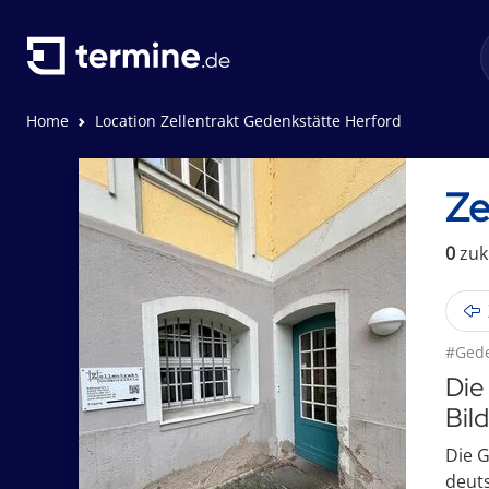
Home
Location Zellentrakt Gedenkstätte Herford
Ze
0
zuk
#Gede
Die
Bil
Die G
deuts