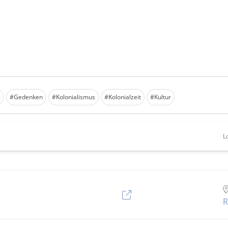
g
#Gedenken
#Kolonialismus
#Kolonialzeit
#Kultur
L
R