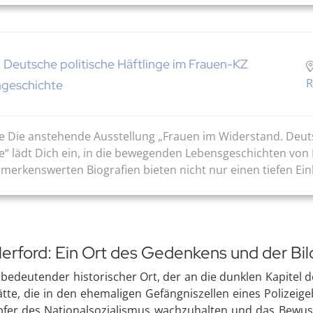
 Deutsche politische Häftlinge im Frauen-KZ
R
hgeschichte
 Die anstehende Ausstellung „Frauen im Widerstand. Deuts
“ lädt Dich ein, in die bewegenden Lebensgeschichten von
rkenswerten Biografien bieten nicht nur einen tiefen Einbli
Herford: Ein Ort des Gedenkens und der Bi
in bedeutender historischer Ort, der an die dunklen Kapitel
ätte, die in den ehemaligen Gefängniszellen eines Polizeig
pfer des Nationalsozialismus wachzuhalten und das Bewu