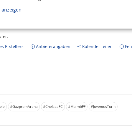
 anzeigen
ufer.
s Erstellers
Anbieterangaben
Kalender teilen
Feh
ele
#GazpromArena
#ChelseaFC
#MalmöFF
#JuventusTurin