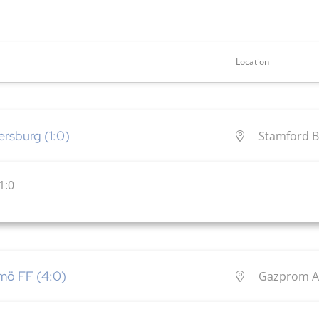
Location
ersburg (1:0)
Stamford B
1:0
lmö FF (4:0)
Gazprom Ar