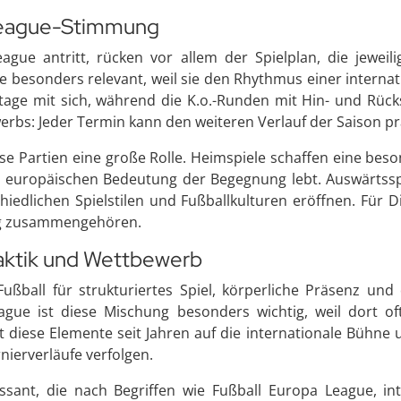
-League-Stimmung
ague antritt, rücken vor allem der Spielplan, die jewei
ine besonders relevant, weil sie den Rhythmus einer inter
ltage mit sich, während die K.o.-Runden mit Hin- und Rü
werbs: Jeder Termin kann den weiteren Verlauf der Saison p
se Partien eine große Rolle. Heimspiele schaffen eine be
r europäischen Bedeutung der Begegnung lebt. Auswärtssp
hiedlichen Spielstilen und Fußballkulturen eröffnen. Für D
ng zusammengehören.
Taktik und Wettbewerb
Fußball für strukturiertes Spiel, körperliche Präsenz un
ue ist diese Mischung besonders wichtig, weil dort oft
diese Elemente seit Jahren auf die internationale Bühne u
ierverläufe verfolgen.
essant, die nach Begriffen wie Fußball Europa League, in