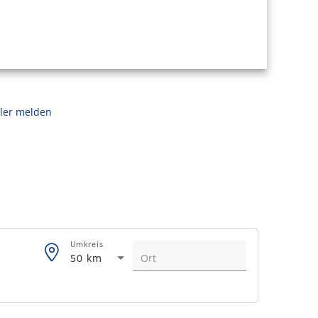
ler melden
Umkreis
50 km