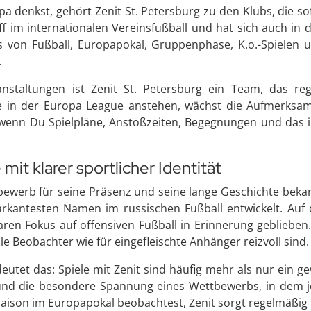
pa denkst, gehört Zenit St. Petersburg zu den Klubs, die s
griff im internationalen Vereinsfußball und hat sich auch i
s von Fußball, Europapokal, Gruppenphase, K.o.-Spielen
.
taltungen ist Zenit St. Petersburg ein Team, das regel
e in der Europa League anstehen, wächst die Aufmerksamk
 wenn Du Spielpläne, Anstoßzeiten, Begegnungen und das i
 klarer sportlicher Identität
tbewerb für seine Präsenz und seine lange Geschichte bek
rkantesten Namen im russischen Fußball entwickelt. Auf 
klaren Fokus auf offensiven Fußball in Erinnerung gebliebe
e Beobachter wie für eingefleischte Anhänger reizvoll sind.
utet das: Spiele mit Zenit sind häufig mehr als nur ein ge
 und die besondere Spannung eines Wettbewerbs, in dem j
Saison im Europapokal beobachtest, Zenit sorgt regelmäßig