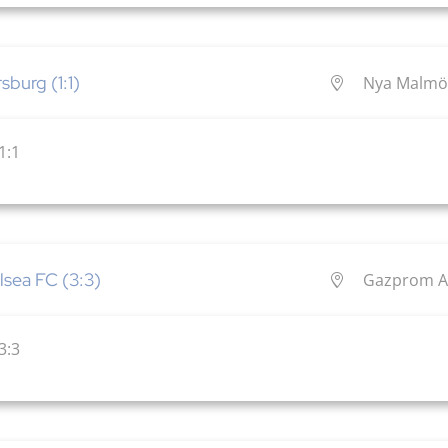
sburg (1:1)
Nya Malmö 
1:1
lsea FC (3:3)
Gazprom Ar
3:3