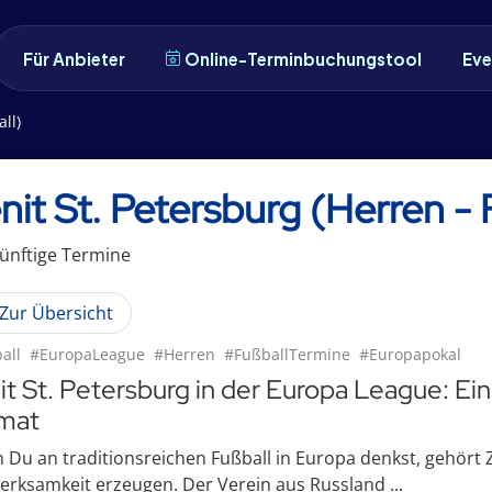
Für Anbieter
Online-Terminbuchungstool
Eve
ll)
nit St. Petersburg (Herren -
ünftige
Termin
e
Zur Übersicht
all
#EuropaLeague
#Herren
#FußballTermine
#Europapokal
it St. Petersburg in der Europa League: Ei
mat
Du an traditionsreichen Fußball in Europa denkst, gehört Ze
rksamkeit erzeugen. Der Verein aus Russland ...