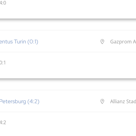
4:0
entus Turin (0:1)
Gazprom Ar
0:1
 Petersburg (4:2)
Allianz Sta
4:2