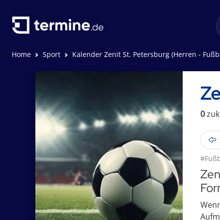
Home
Sport
Kalender Zenit St. Petersburg (Herren - Fußba
Ze
0
zuk
#Fußb
Zen
For
Wenn 
Aufme