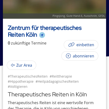
Pingsjong
,
Gute Hand.6
, Ausschnitt,
GFDL
Zentrum für therapeutisches
Reiten Köln
0
zukünftige
Termin
e
einbetten
abonnieren
Zur Area
#TherapeutischesReiten
#Reittherapie
#Hippotherapie
#HeilpädagogischesReiten
#Voltigieren
Therapeutisches Reiten in Köln
Therapeutisches Reiten ist eine wertvolle Form
der Therapie, die in Köln von verschiedenen