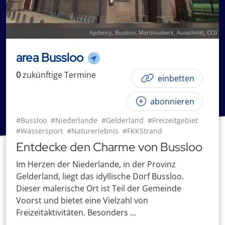
Apdency
,
Bussloo, Martinuskerk
, Ausschnitt,
CC0
area Bussloo
0
zukünftige
Termin
e
einbetten
abonnieren
#Bussloo
#Niederlande
#Gelderland
#Freizeitgebiet
#Wassersport
#Naturerlebnis
#FKKStrand
Entdecke den Charme von Bussloo
Im Herzen der Niederlande, in der Provinz
Gelderland, liegt das idyllische Dorf Bussloo.
Dieser malerische Ort ist Teil der Gemeinde
Voorst und bietet eine Vielzahl von
Freizeitaktivitäten. Besonders ...