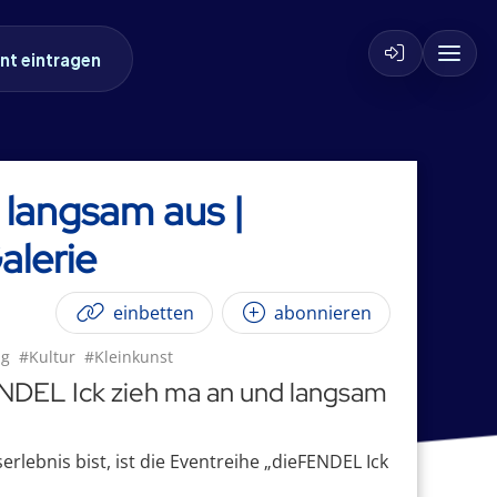
nt eintragen
 langsam aus |
lerie
einbetten
abonnieren
ng
#Kultur
#Kleinkunst
ENDEL Ick zieh ma an und langsam
lebnis bist, ist die Eventreihe „dieFENDEL Ick