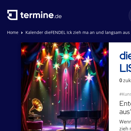
Home
Kalender dieFENDEL Ick zieh ma an und langsam aus | LISAZENNERART - Bühne & Galerie
di
LI
0
zuk
#Kuns
Ent
aus
Wenn 
zieh 