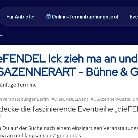
Für Anbieter
Online-Terminbuchungstool
Eve
eFENDEL Ick zieh ma an und
SAZENNERART - Bühne & Ga
ünftige
Termin
e
tVeranstaltungenBerlin
#DieFENDELEvent
#LISAzennerAusstellu
decke die faszinierende Eventreihe „dieF
“
Du auf der Suche nach einem einzigartigen Veranstaltungser
ma an und langsam aus“ genau das ...