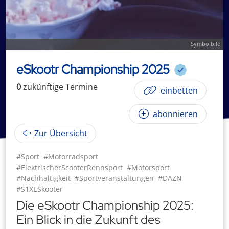
Symbolbild
eSkootr Championship 2025
0
zukünftige
Termin
e
einbetten
abonnieren
Zur Übersicht
#Sport
#Motorradsport
#ElektrischerScooterRennsport
#Motorsport
#Nachhaltigkeit
#Sportveranstaltungen
#DAZN
#S1XESkooter
Die eSkootr Championship 2025:
Ein Blick in die Zukunft des