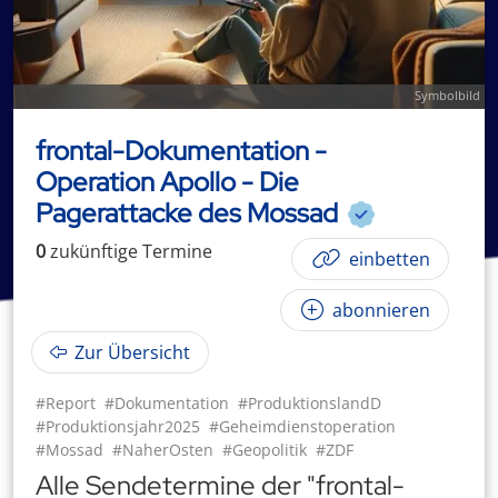
Symbolbild
frontal-Dokumentation -
Operation Apollo - Die
Pagerattacke des Mossad
0
zukünftige
Termin
e
einbetten
abonnieren
Zur Übersicht
#Report
#Dokumentation
#ProduktionslandD
#Produktionsjahr2025
#Geheimdienstoperation
#Mossad
#NaherOsten
#Geopolitik
#ZDF
Alle Sendetermine der "frontal-