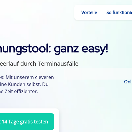
Vorteile
So funktionie
ungstool: ganz easy!
eerlauf durch Terminausfälle
Installation nötig
 Terminvereinbarung
os: Mit unserem cleveren
Onl
ine Kunden selbst. Du
Klick in den Smartphone-Kalender
 Zeit effizienter.
t 14 Tage gratis testen