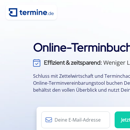
Online-Terminbuch
Weniger L
Effizient & zeitsparend:
Keine App oder 
Einfach & flexibel:
Durch einfache
Kundenbindung:
Schluss mit Zettelwirtschaft und Termincha
Online-Terminvereinbarungstool buchen De
Termine per 
Kalenderintegration:
behältst den vollen Überblick und nutzt Deine
Jetz