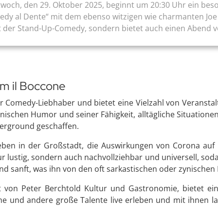
och, den 29. Oktober 2025, beginnt um 20:30 Uhr ein beson
dy al Dente“ mit dem ebenso witzigen wie charmanten Joe D
t der Stand-Up-Comedy, sondern bietet auch einen Abend vol
m il Boccone
r Comedy-Liebhaber und bietet eine Vielzahl von Veranstal
schen Humor und seiner Fähigkeit, alltägliche Situationen 
erground geschaffen.
eben in der Großstadt, die Auswirkungen von Corona au
r lustig, sondern auch nachvollziehbar und universell, so
und sanft, was ihn von den oft sarkastischen oder zynische
t von Peter Berchtold Kultur und Gastronomie, bietet ein
e und andere große Talente live erleben und mit ihnen la