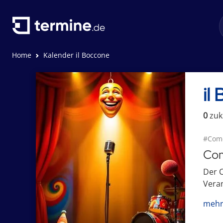
Home
Kalender il Boccone
il
0
zuk
#Com
Com
Der C
Veran
mehr