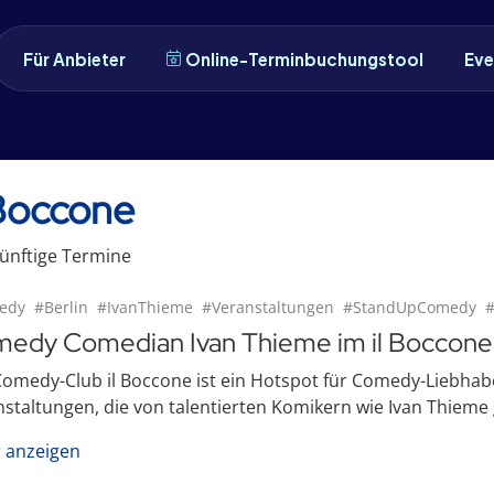
Für Anbieter
Online-Terminbuchungstool
Eve
 Boccone
ünftige
Termin
e
edy
#Berlin
#IvanThieme
#Veranstaltungen
#StandUpComedy
edy Comedian Ivan Thieme im il Boccone
omedy-Club il Boccone ist ein Hotspot für Comedy-Liebhabe
staltungen, die von talentierten Komikern wie Ivan Thieme 
 anzeigen