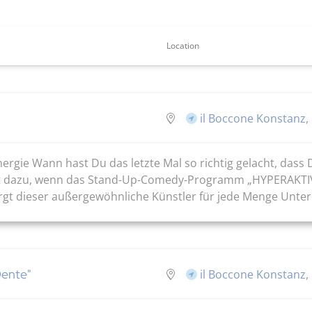
Location
il Boccone Konstanz,
rgie Wann hast Du das letzte Mal so richtig gelacht, das
it dazu, wenn das Stand-Up-Comedy-Programm „HYPERAKTIV“
rgt dieser außergewöhnliche Künstler für jede Menge Unterh
Dente"
il Boccone Konstanz,