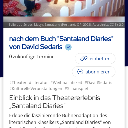
Sellwood Street
,
Macy's SantaLand (Portland, OR, 2008)
, Ausschnitt,
CC BY 2.0
nach dem Buch "Santaland Diaries"
von David Sedaris
0
zukünftige
Termin
e
einbetten
abonnieren
#Theater
#Literatur
#Weihnachtszeit
#DavidSedaris
#KulturelleVeranstaltungen
#Schauspiel
Einblick in das Theatererlebnis
„Santaland Diaries"
Erlebe die faszinierende Bühnenadaption des
literarischen Klassikers „Santaland Diaries" von