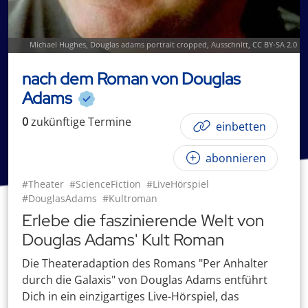
Michael Hughes
,
Douglas adams portrait cropped
, Ausschnitt,
CC BY-SA 2.0
nach dem Roman von Douglas
Adams
0
zukünftige
Termin
e
einbetten
abonnieren
#Theater
#ScienceFiction
#LiveHörspiel
#DouglasAdams
#Kultroman
Erlebe die faszinierende Welt von
Douglas Adams' Kult Roman
Die Theateradaption des Romans "Per Anhalter
durch die Galaxis" von Douglas Adams entführt
Dich in ein einzigartiges Live-Hörspiel, das