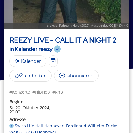
srckub
,
Raheem Heid (2020)
, Ausschnitt,
CC BY-SA 4.0
REEZY LIVE - CALL IT A NIGHT 2
in Kalender reezy
Kalender
einbetten
abonnieren
#Konzerte
#HipHop
#RnB
Beginn
So 20. Oktober 2024,
20:00
Adresse
Swiss Life Hall Hannover, Ferdinand-Wilhelm-Fricke-
Weg 8, 30169 Hannover