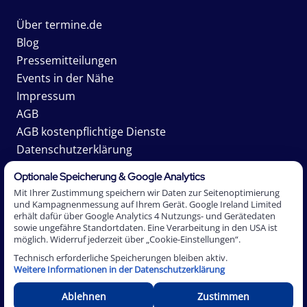
Über termine.de
Blog
Pressemitteilungen
Events in der Nähe
Impressum
AGB
AGB kostenpflichtige Dienste
Datenschutzerklärung
Karriere
Optionale Speicherung & Google Analytics
Mit Ihrer Zustimmung speichern wir Daten zur Seitenoptimierung
und Kampagnenmessung auf Ihrem Gerät. Google Ireland Limited
erhält dafür über Google Analytics 4 Nutzungs- und Gerätedaten
2026 Termine.de AG. *Affiliate-Links sind mit einem
sowie ungefähre Standortdaten. Eine Verarbeitung in den USA ist
Sternchen (*) gekennzeichnet, vorläufige Termine mit einer
möglich. Widerruf jederzeit über „Cookie-Einstellungen“.
Tilde (~). Als Affiliate-Partner verdienen wir an
Technisch erforderliche Speicherungen bleiben aktiv.
qualifizierten Verkäufen. Datums- und Zeitangaben:
Weitere Informationen in der Datenschutzerklärung
Zeitzone Europa/Berlin.
Ablehnen
Zustimmen