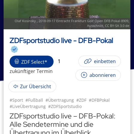
Olaf Kosinsky
,
2018-09-17 Eintracht Frankfurt Golf Open DFB Pokal-8909
,
Ausschnitt,
CC BY-SA 3.0 de
ZDFsportstudio live - DFB-Pokal
1
einbetten
ZDF Select*
zukünftige
r
Termin
abonnieren
Zur Übersicht
#Sport
#Fußball
#Übertragung
#ZDF
#DFBPokal
#LiveÜbertragung
#ZDFSportstudio
ZDFsportstudio live – DFB-Pokal:
Alle Sendetermine und die
Übertragung im Überblick