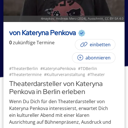
4maykov
,
Andreas Merz (2024)
, Ausschnitt,
CC BY-SA 4.0
von Kateryna Penkova
0
zukünftige
Termin
e
einbetten
abonnieren
#TheaterBerlin
#KaterynaPenkova
#TDBerlin
#Theatertermine
#Kulturveranstaltung
#Theater
Theaterdarsteller von Kateryna
Penkova in Berlin erleben
Wenn Du Dich für den Theaterdarsteller von
Kateryna Penkova interessierst, erwartet Dich
ein kultureller Abend mit einer klaren
Ausrichtung auf Bühnenpräsenz, Ausdruck und