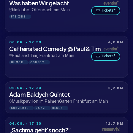
Was haben Wir gelacht
filmklubb, Offenbach am Main
Tickets*
FREIZEIT
06.08. • 17:30
4,0 KM
Caffeinated Comedy @ Paul & Tim
Paul and Tim, Frankfurt am Main
Tickets*
HUMOR
COMEDY
06.08. • 17:30
2,2 KM
Adam Baldych Quintet
Musikpavillon im PalmenGarten Frankfurt am Main
KONZERTE
JAZZ
BLUES
06.08. • 17:30
12,7 KM
„Sachma geht’s noch?“