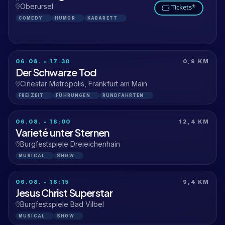
Oberursel
Tickets*
COMEDY
HUMOR
KABARETT
06.08. • 17:30
0,9 KM
Der Schwarze Tod
Cinestar Metropolis, Frankfurt am Main
FREIZEIT
FÜHRUNGEN
RUNDFAHRTEN
06.08. • 18:00
12,4 KM
Varieté unter Sternen
Burgfestspiele Dreieichenhain
MUSICAL
SHOW
06.08. • 18:15
9,4 KM
Jesus Christ Superstar
Burgfestspiele Bad Vilbel
MUSICAL
SHOW