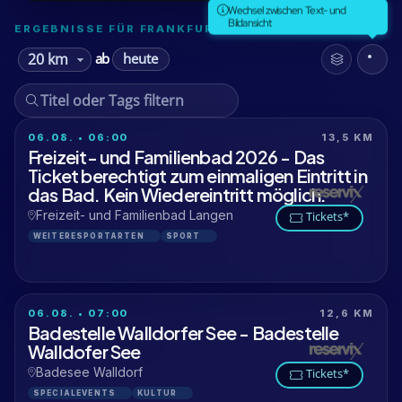
Wechsel zwischen Text- und
Bildansicht
ERGEBNISSE FÜR FRANKFURT AM MAIN
heute
ab
06.08. • 06:00
13,5 KM
Freizeit- und Familienbad 2026 - Das
Ticket berechtigt zum einmaligen Eintritt in
das Bad. Kein Wiedereintritt möglich.
Freizeit- und Familienbad Langen
Tickets*
WEITERESPORTARTEN
SPORT
06.08. • 07:00
12,6 KM
Badestelle Walldorfer See - Badestelle
Walldofer See
Badesee Walldorf
Tickets*
SPECIALEVENTS
KULTUR