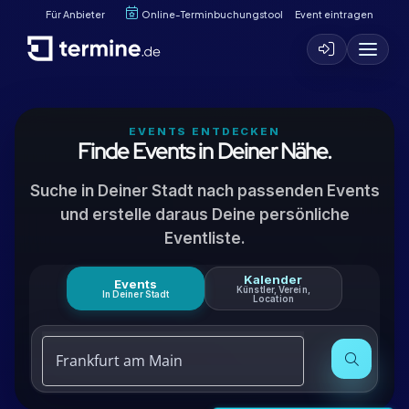
Für Anbieter
Online-Terminbuchungstool
Event eintragen
EVENTS ENTDECKEN
Finde Events in Deiner Nähe.
Suche in Deiner Stadt nach passenden Events
und erstelle daraus Deine persönliche
Eventliste.
Kalender
Events
Künstler, Verein,
In Deiner Stadt
Location