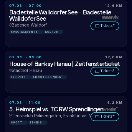
07.08. • 07:00
12,6 KM
Badestelle Walldorfer See - Badestelle
Walldofer See
Badesee Walldorf
Tickets*
SPECIALEVENTS
KULTUR
07.08. • 08:00
17,0 KM
House of Banksy Hanau | Zeitfensterticket
Stadthof Hanau
Tickets*
FREIZEIT
AUSSTELLUNGEN
07.08. • 11:00
6,2 KM
5. Heimspiel vs. TC RW Sprendlingen
Tennisclub Palmengarten, Frankfurt am Main
Tickets*
SPORT
TENNIS