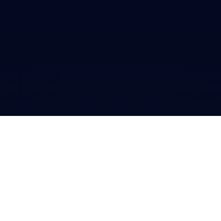
VERPASSE KEIN EVENT MEHR!
termine.de
bietet Dir eine Übersicht über alle