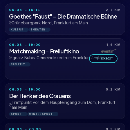
06.08. • 18:15
2,7 KM
Goethes "Faust" - Die Dramatische Bühne
Grüneburgpark Nord, Frankfurt am Main
KULTUR
THEATER
06.08. • 19:00
1,6 KM
Matchmaking - Freiluftkino
Ignatz Bubis-Gemeindezentrum Frankfurt Am Main
Tickets*
FREIZEIT
06.08. • 19:00
0,2 KM
Der Henker des Grauens
Treffpunkt vor dem Haupteingang zum Dom, Frankfurt
am Main
SPORT
WINTERSPORT
06.08. • 20:30
0,9 KM