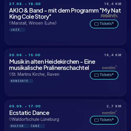
27.08. • 18:00
18,4 KM
AKIO & Band - mit dem Programm "My Nat
King Cole Story"
Marstall, Winsen (Luhe)
Tickets*
JAZZ
30.08. • 15:00
18,4 KM
Musik in alten Heidekirchen - Eine
musikalische Pralinenschachtel
St. Martins Kirche, Raven
Tickets*
KONZERTE
05.09. • 17:00
2,7 KM
Ecstatic Dance
Waldorfschule Lüneburg
Tickets*
KULTUR
TANZ