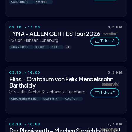
KABARETT
HUMOR
02.10. • 18:30
0,3 KM
TYNA - ALLEN GEHT ES Tour 2026
Salon Hansen Lüneburg
Tickets*
KONZERTE
ROCK
POP
+1
03.10. • 16:00
0,3 KM
Elias - Oratorium von Felix Mendelssohn
Bartholdy
Ev.-luth. Kirche St. Johannis, Lüneburg
Tickets*
KIRCHENMUSIK
KLASSIK
KULTUR
03.10. • 18:00
2,7 KM
Der Physiopath - Machen Sie sich bitte frei!