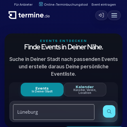
Für Anbieter
Online-Terminbuchungstool
Event eintragen
EVENTS ENTDECKEN
Finde Events in Deiner Nähe.
Suche in Deiner Stadt nach passenden Events
und erstelle daraus Deine persönliche
Eventliste.
Kalender
Events
Künstler, Verein,
In Deiner Stadt
Location