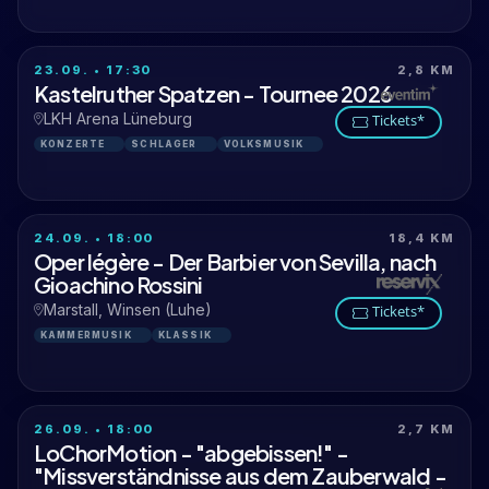
23.09. • 17:30
2,8 KM
Kastelruther Spatzen - Tournee 2026
LKH Arena Lüneburg
Tickets*
KONZERTE
SCHLAGER
VOLKSMUSIK
24.09. • 18:00
18,4 KM
Oper légère - Der Barbier von Sevilla, nach
Gioachino Rossini
Marstall, Winsen (Luhe)
Tickets*
KAMMERMUSIK
KLASSIK
26.09. • 18:00
2,7 KM
LoChorMotion - "abgebissen!" -
"Missverständnisse aus dem Zauberwald -