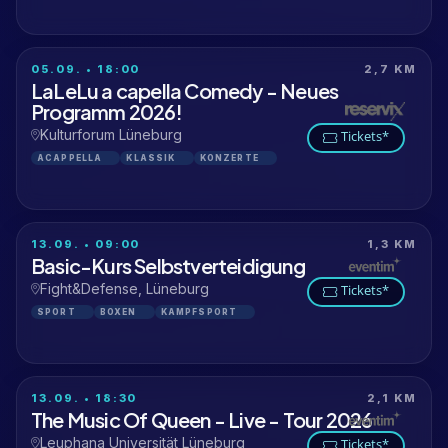
05.09. • 18:00
2,7 KM
LaLeLu a capella Comedy - Neues
Programm 2026!
Kulturforum Lüneburg
Tickets*
ACAPPELLA
KLASSIK
KONZERTE
13.09. • 09:00
1,3 KM
Basic-Kurs Selbstverteidigung
Fight&Defense, Lüneburg
Tickets*
SPORT
BOXEN
KAMPFSPORT
13.09. • 18:30
2,1 KM
The Music Of Queen - Live - Tour 2026
Leuphana Universität Lüneburg
Tickets*