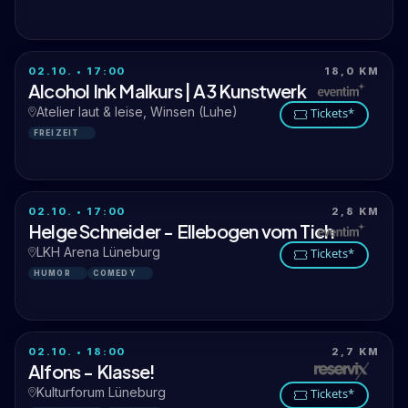
02.10. • 17:00
18,0 KM
Alcohol Ink Malkurs | A3 Kunstwerk
Atelier laut & leise, Winsen (Luhe)
Tickets*
FREIZEIT
02.10. • 17:00
2,8 KM
Helge Schneider - Ellebogen vom Tich
LKH Arena Lüneburg
Tickets*
HUMOR
COMEDY
02.10. • 18:00
2,7 KM
Alfons - Klasse!
Kulturforum Lüneburg
Tickets*